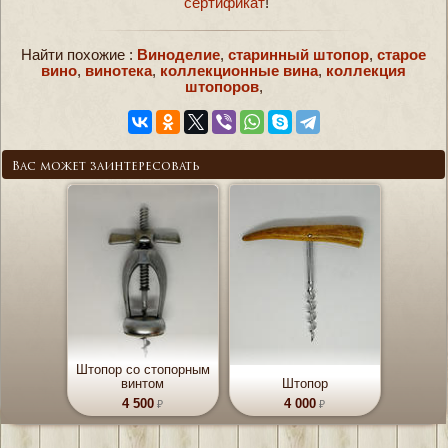
сертификат
!
Найти похожие :
Виноделие
,
старинный штопор
,
старое
вино
,
винотека
,
коллекционные вина
,
коллекция
штопоров
,
Вас может заинтересовать
Штопор со стопорным
винтом
Штопор
4 500
4 000