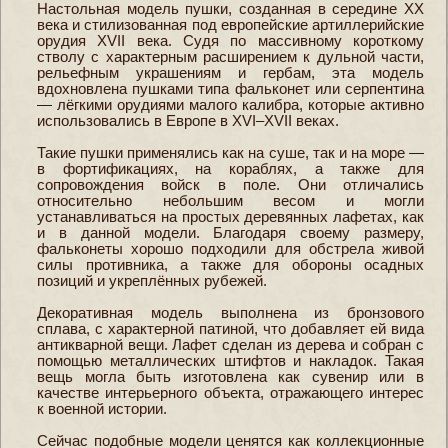
Настольная модель пушки, созданная в середине XX
века и стилизованная под европейские артиллерийские
орудия XVII века. Судя по массивному короткому
стволу с характерным расширением к дульной части,
рельефным украшениям и гербам, эта модель
вдохновлена пушками типа фальконет или серпентина
— лёгкими орудиями малого калибра, которые активно
использовались в Европе в XVI–XVII веках.
Такие пушки применялись как на суше, так и на море —
в фортификациях, на кораблях, а также для
сопровождения войск в поле. Они отличались
относительно небольшим весом и могли
устанавливаться на простых деревянных лафетах, как
и в данной модели. Благодаря своему размеру,
фальконеты хорошо подходили для обстрела живой
силы противника, а также для обороны осадных
позиций и укреплённых рубежей.
Декоративная модель выполнена из бронзового
сплава, с характерной патиной, что добавляет ей вида
антикварной вещи. Лафет сделан из дерева и собран с
помощью металлических штифтов и накладок. Такая
вещь могла быть изготовлена как сувенир или в
качестве интерьерного объекта, отражающего интерес
к военной истории.
Сейчас подобные модели ценятся как коллекционные