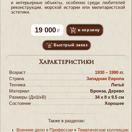
и интерьерные объекты, особенно среди любителей
реконструкции, морской истории или милитаристской
эстетики.
19 000
в корзину
Быстрый заказ
Характеристики
Возраст
1930 – 1990
гг.
Страна
Западная Европа
Техника
Литьё
Материал
Бронза, Дерево
Размеры (ДxШxВ)
34 x 8 x 9.5 см
Состояние
Хорошее
Также в разделах:
Военное дело
»
Профессии
»
Тематические коллекции