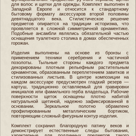
для волос и щетки для одежды. Комплект выполнен в
Западной Европе и относится к стандартному
бытовому формату аксессуаров второй половины
девятнадцатого века. Стилистическое решение
предметов опирается на традиции историзма, что
проявляется в сложной симметричной орнаментике.
Подобные ансамбли являлись обязательной частью
оснащения туалетного столика в домах обеспеченных
горожан.
Изделия выполнены на основе из бронзы с
применением техники серебрения и частичной
позолоты. Тыльные стороны каждого предмета
декорированы плотным рельефным растительным
орнаментом, образованным переплетением завитков и
стилизованных листьев. В центре композиции на
каждом аксессуаре предусмотрен гладкий резерв —
картуш, традиционно оставляемый для гравировки
инициалов или фамильного герба владельца. Рабочие
поверхности щеток оснащены плотно набитой
натуральной щетиной, надежно зафиксированной в
основании. Зеркальное полотно обрамлено
профилированным металлическим бортиком,
повторяющим сложный фигурным контур изделия.
Комплект сохранил благородную патину веков и
демонстрирует естественные следы бытования,
характерные для подлинных предметов такого