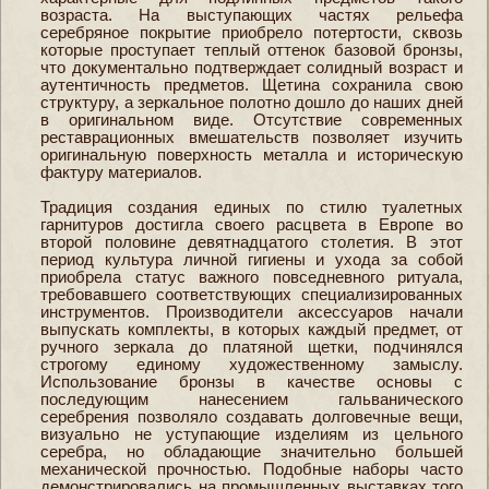
возраста. На выступающих частях рельефа
серебряное покрытие приобрело потертости, сквозь
которые проступает теплый оттенок базовой бронзы,
что документально подтверждает солидный возраст и
аутентичность предметов. Щетина сохранила свою
структуру, а зеркальное полотно дошло до наших дней
в оригинальном виде. Отсутствие современных
реставрационных вмешательств позволяет изучить
оригинальную поверхность металла и историческую
фактуру материалов.
Традиция создания единых по стилю туалетных
гарнитуров достигла своего расцвета в Европе во
второй половине девятнадцатого столетия. В этот
период культура личной гигиены и ухода за собой
приобрела статус важного повседневного ритуала,
требовавшего соответствующих специализированных
инструментов. Производители аксессуаров начали
выпускать комплекты, в которых каждый предмет, от
ручного зеркала до платяной щетки, подчинялся
строгому единому художественному замыслу.
Использование бронзы в качестве основы с
последующим нанесением гальванического
серебрения позволяло создавать долговечные вещи,
визуально не уступающие изделиям из цельного
серебра, но обладающие значительно большей
механической прочностью. Подобные наборы часто
демонстрировались на промышленных выставках того