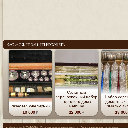
Вас может заинтересовать
Салатный
сервировочный набор
Набор сере
торгового дома
десертных в
Разновес ювелирный
Remund
эмалью ги
10 000
22 000
18 000
Antiquariat.ru
© 2001-2026 ‧
Политика конфиденциальности
‧
Пользовательское соглашение