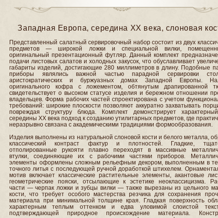
Западная Европа, середина ХХ века, слоновая кос
Представленный салатный сервировочный набор состоит из двух класси
предметов — широкой ложки и специальной вилки, помещен
оригинальный презентационный футляр. Данный комплект предназначе
подачи листовых салатов и холодных закусок, что обуславливает увели
габариты изделий, достигающие 280 миллиметров в длину. Подобные п
приборы являлись важной частью парадной сервировки ст
аристократических и буржуазных домах Западной Европы. На
оригинального кофра с ложементом, обтянутым драпированной тк
свидетельствует о высоком статусе изделия и бережном отношении пр
владельцев. Форма рабочих частей спроектирована с учетом функциона
требований: широкие плоскости позволяют аккуратно захватывать порц
повреждая структуру блюда. Комплект демонстрирует характерны
середины ХХ века подход к созданию утилитарных предметов, где практи
неразрывно связана с академическими традициями формообразования.
Изделия выполнены из натуральной слоновой кости и белого металла, о
классический контраст фактур и плотностей. Гладкие, тщат
отполированные рукояти плавно переходят в массивные металлич
втулки, соединяющие их с рабочими частями приборов. Металлич
элементы оформлены сложным рельефным декором, выполненным в те
точного литья с последующей ручной доработкой штихелем. Орнамента
мотив включает классические растительные элементы, акантовые лис
геометрические пояски, отсылающие к эстетике неоклассицизма. Ра
части — черпак ложки и зубцы вилки — также вырезаны из цельного ма
кости, что требует особого мастерства резчика для сохранения проч
материала при минимальной толщине края. Гладкая поверхность обл
характерным теплым оттенком и едва уловимой слоистой текст
подтверждающей природное происхождение материала. Констр