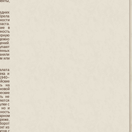
енты,
здних
брела
ности
аста.
ние в
ность
урную
дежно
ений.
упают
инных
анили
ом или
алата
ека и
1940–
йские
сь на
оновой
еские
ть не
яются
улки с
 но и
ность
варном
 реже,
борот
ект из
ктов с