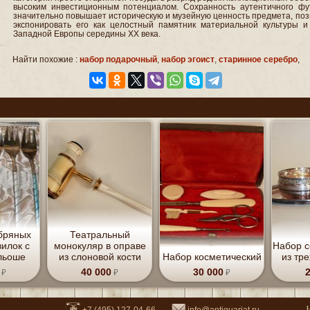
высоким инвестиционным потенциалом. Сохранность аутентичного фу
значительно повышает историческую и музейную ценность предмета, по
экспонировать его как целостный памятник материальной культуры и
Западной Европы середины ХХ века.
Найти похожие :
набор подарочный
,
набор эгоист
,
старинное серебро
,
бряных
Театральный
илок с
монокуляр в оправе
Набор 
льоше
из слоновой кости
Набор косметический
из тр
40 000
30 000
+7 (495) 127-04-66
info@antiquariat.ru