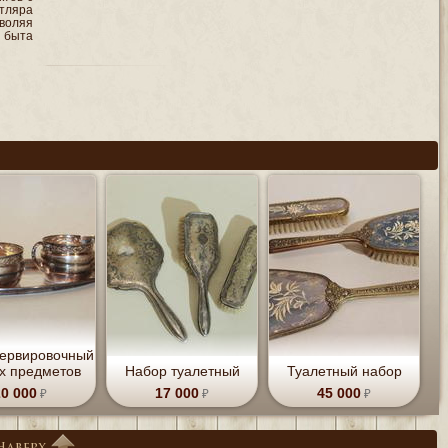
тляра
зволяя
 быта
сервировочный
ех предметов
Набор туалетный
Туалетный набор
20 000
17 000
45 000