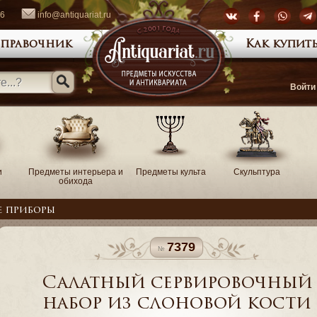
66
info@antiquariat.ru
правочник
Как купить
Войти
и
Предметы интерьера и
Предметы культа
Скульптура
обихода
е приборы
7379
Салатный сервировочный
набор из слоновой кости