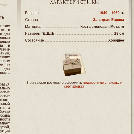
Характеристики
Возраст
1940 – 1960
гг.
ть
Страна
Западная Европа
ческих
Материал
Кость слоновая, Металл
ных в
Размеры (ДxШxВ)
28 см
н для
ченные
Состояние
Хорошее
арные
ола в
личие
анью,
ежних
льных
ии, не
й для
чность
При заказе возможно оформить
подарочную упаковку и
бразуя
сертификат
!
ельно
еские
еские
хнике
льный
тья и
бочие
ссива
ности
адает
урой,
укция