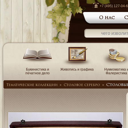
+7 (495) 127-04-
О нас
С
Букинистика и
Живопись и графика
Нумизматика 
печатное дело
Фалеристика
Столовы
Тематические коллекции
»
Столовое серебро
»