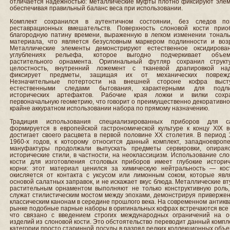
отличается надежностью: металлические муфты плотно фиксируют элем
обеспечивая правильный баланс веса при использовании.
Комплект сохранился в аутентичном состоянии, без следов по
реставрационных вмешательств. Поверхность слоновой кости прио
благородную патину времени, выраженную в легком изменении тональ
материала, что является безусловным маркером подлинности и возр
Металлические элементы демонстрируют естественное оксидирова
углублениях рельефа, которое выгодно подчеркивает объем
растительного орнамента. Оригинальный футляр сохранил структ
целостность, внутренний ложемент с тканевой драпировкой на
фиксирует предметы, защищая их от механических поврежд
Незначительные потертости на внешней стороне кофра выст
естественными следами бытования, характерными для подл
исторических артефактов. Рабочие края ложки и вилки сохр
первоначальную геометрию, что говорит о преимущественно декоративн
крайне аккуратном использовании набора по прямому назначению.
Традиция использования специализированных приборов для с
формируется в европейской гастрономической культуре к концу XIX в
достигает своего расцвета в первой половине ХХ столетия. В период 
1960-х годов, к которому относится данный комплект, западноевропе
мануфактуры продолжали выпускать предметы сервировки, опирая
исторические стили, в частности, на неоклассицизм. Использование сл
кости для изготовления столовых приборов имеет глубокие историч
корни: этот материал ценился за химическую нейтральность — кос
окисляется от контакта с уксусом или лимонным соком, которые явл
основой салатных заправок, и не искажает вкус блюда. Металлические вт
растительным орнаментом выполняют не только конструктивную роль,
служат стилистическим мостом между эпохами, демонстрируя привержен
классическим канонам в середине прошлого века. На современном антик
рынке подобные парные наборы в оригинальных кофрах встречаются все
что связано с введением строгих международных ограничений на о
изделий из слоновой кости. Это обстоятельство переводит данный компл
категории просто старинной посуды в разряд редких коллекционных объе