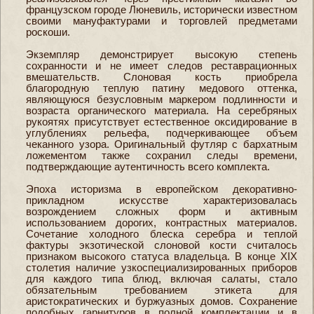
французском городе Люневиль, исторически известном
своими мануфактурами и торговлей предметами
роскоши.
Экземпляр демонстрирует высокую степень
сохранности и не имеет следов реставрационных
вмешательств. Слоновая кость приобрела
благородную теплую патину медового оттенка,
являющуюся безусловным маркером подлинности и
возраста органического материала. На серебряных
рукоятях присутствует естественное оксидирование в
углублениях рельефа, подчеркивающее объем
чеканного узора. Оригинальный футляр с бархатным
ложементом также сохранил следы времени,
подтверждающие аутентичность всего комплекта.
Эпоха историзма в европейском декоративно-
прикладном искусстве характеризовалась
возрождением сложных форм и активным
использованием дорогих, контрастных материалов.
Сочетание холодного блеска серебра и теплой
фактуры экзотической слоновой кости считалось
признаком высокого статуса владельца. В конце XIX
столетия наличие узкоспециализированных приборов
для каждого типа блюд, включая салаты, стало
обязательным требованием этикета для
аристократических и буржуазных домов. Сохранение
подобных гарнитуров в полной комплектации и в