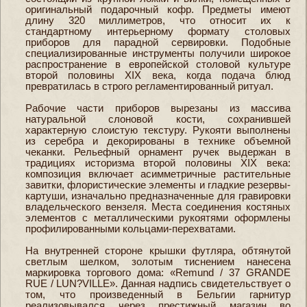
оригинальный подарочный кофр. Предметы имеют
длину 320 миллиметров, что относит их к
стандартному интерьерному формату столовых
приборов для парадной сервировки. Подобные
специализированные инструменты получили широкое
распространение в европейской столовой культуре
второй половины XIX века, когда подача блюд
превратилась в строго регламентированный ритуал.
Рабочие части приборов вырезаны из массива
натуральной слоновой кости, сохранившей
характерную слоистую текстуру. Рукояти выполнены
из серебра и декорированы в технике объемной
чеканки. Рельефный орнамент ручек выдержан в
традициях историзма второй половины XIX века:
композиция включает асимметричные растительные
завитки, флористические элементы и гладкие резервы-
картуши, изначально предназначенные для гравировки
владельческого вензеля. Места соединения костяных
элементов с металлическими рукоятями оформлены
профилированными кольцами-перехватами.
На внутренней стороне крышки футляра, обтянутой
светлым шелком, золотым тиснением нанесена
маркировка торгового дома: «Remund / 37 GRANDE
RUE / LUN?VILLE». Данная надпись свидетельствует о
том, что произведенный в Бельгии гарнитур
реализовывался через престижный магазин во