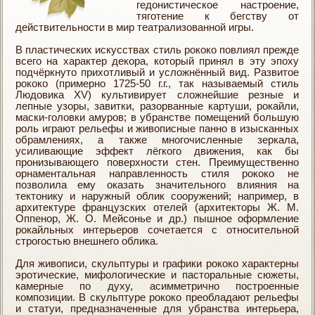
гедонистическое настроение,
тяготение к бегству от
действительности в мир театрализованной игры.
В пластических искусствах стиль рококо повлиял прежде
всего на характер декора, который принял в эту эпоху
подчёркнуто прихотливый и усложнённый вид. Развитое
рококо (примерно 1725-50 г.г., так называемый стиль
Людовика XV) культивирует сложнейшие резные и
лепные узоры, завитки, разорванные картуши, рокайли,
маски-головки амуров; в убранстве помещений большую
роль играют рельефы и живописные панно в изысканных
обрамлениях, а также многочисленные зеркала,
усиливающие эффект лёгкого движения, как бы
пронизывающего поверхности стен. Преимущественно
орнаментальная направленность стиля рококо не
позволила ему оказать значительного влияния на
тектонику и наружный облик сооружений; например, в
архитектуре французских отелей (архитекторы Ж. М.
Оппенор, Ж. О. Мейсонье и др.) пышное оформление
рокайльных интерьеров сочетается с относительной
строгостью внешнего облика.
Для живописи, скульптуры и графики рококо характерны
эротические, мифологические и пасторальные сюжеты,
камерные по духу, асимметрично построенные
композиции. В скульптуре рококо преобладают рельефы
и статуи, предназначенные для убранства интерьера,