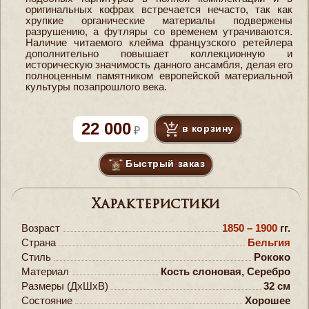
оригинальных кофрах встречается нечасто, так как
хрупкие органические материалы подвержены
разрушению, а футляры со временем утрачиваются.
Наличие читаемого клейма французского ретейлера
дополнительно повышает коллекционную и
историческую значимость данного ансамбля, делая его
полноценным памятником европейской материальной
культуры позапрошлого века.
22 000
в корзину
Быстрый заказ
Характеристики
Возраст
1850 – 1900
гг.
Страна
Бельгия
Стиль
Рококо
Материал
Кость слоновая, Серебро
Размеры (ДxШxВ)
32 см
Состояние
Хорошее