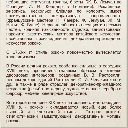
небольшие статуэтки, группы, бюсты (Ж. Б. Лемуан во
Франции, И. И. Кендлер в Германии). Рокайльная
живопись, несколько блёклая по колориту, имеет
преимущественно декоративную направленность
(французские мастера Н. Ланкре, Ф. Лемуан, Ж. М.
Натье, Ф. Буше). Нерасчленённость несущих и несомых
частей, крайняя изысканность отделки, заимствования
нарочито экзотических мотивов китайского искусства,
свойственны произведениям декоративно-прикладного
искусства рококо.
С 1760-х гг. стиль рококо повсеместно вытесняется
классицизмом.
В России веяния рококо, особенно сильные в середине
XVIII века, проявились главным образом в отделке
дворцовых интерьеров, созданных В. В. Растрелли,
лепном декоре зданий Растрелли, С. И. Чевакинского и
др., а также в ряде отраслей декоративно-прикладного
искусства (резьба по дереву, художественное серебро и
фарфор, мебель, ювелирное искусство).
Во второй половине XIX века на основе стиля середины
XVIII в. - рококо - складывается новый, еще более
пышный и эклектичный стиль - "второе рококо",
стилистический заимствующий декоративные мотивы
рококо.