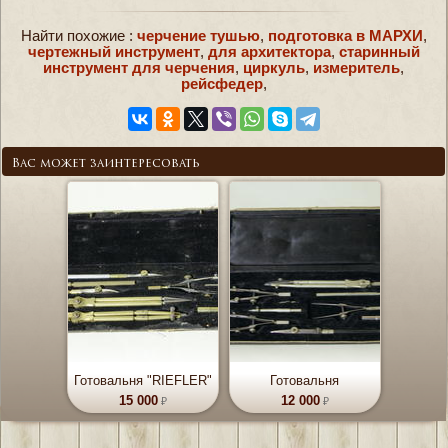
Найти похожие :
черчение тушью
,
подготовка в МАРХИ
,
чертежный инструмент
,
для архитектора
,
старинный
инструмент для черчения
,
циркуль
,
измеритель
,
рейсфедер
,
Вас может заинтересовать
Готовальня "RIEFLER"
Готовальня
15 000
12 000