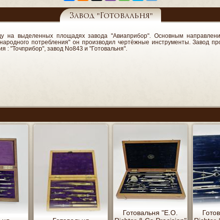
Завод "Готовальня"
ду на выделенных площадях завода "Авиаприбор". Основным направлени
в народного потребления" он производил чертёжные инструменты. Завод пр
 : "Точприбор", завод No843 и "Готовальня".
Готовальня "E.O.
Готов