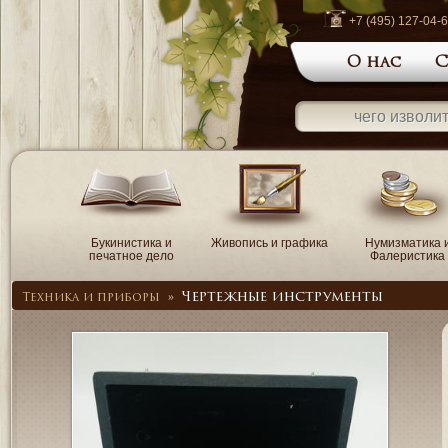
+7 (495) 127-04-
О нас
С
Букинистика и
Живопись и графика
Нумизматика 
печатное дело
Фалеристика
Чертежные инструменты
Техника и приборы
»