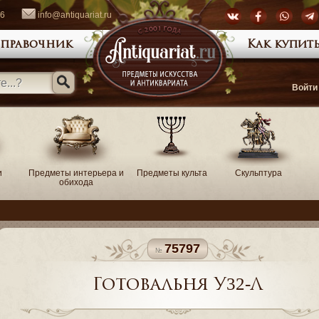
66
info@antiquariat.ru
правочник
Как купить
Войти
и
Предметы интерьера и
Предметы культа
Скульптура
обихода
75797
Готовальня У32-Л