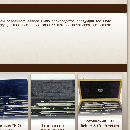
ем созданного завода было производство продукции военного
осуществовал до 90-ых годов ХХ века. За шестьдесят лет своего
Готовальня E.O.
альня "E.O.
Готовальня
Richter & Co Precision