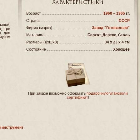
Характеристики
в
Возраст
1960 – 1965
гг.
Страна
СССР
ьшой,
Фирма (марка)
Завод "Готовальня"
, три
а для
Материал
Бархат, Дерево, Сталь
иусом
Размеры (ДxШxВ)
34 x 23 x 4 см
Состояние
Хорошее
При заказе возможно оформить
подарочную упаковку и
сертификат
!
 инструмент
,