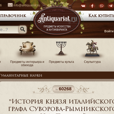
66
info@antiquariat.ru
правочник
Как купить
Войти
и
Предметы интерьера и
Предметы культа
Скульптура
обихода
Гуманитарные науки
60268
"История князя италийског
графа Суворова-Рымникског