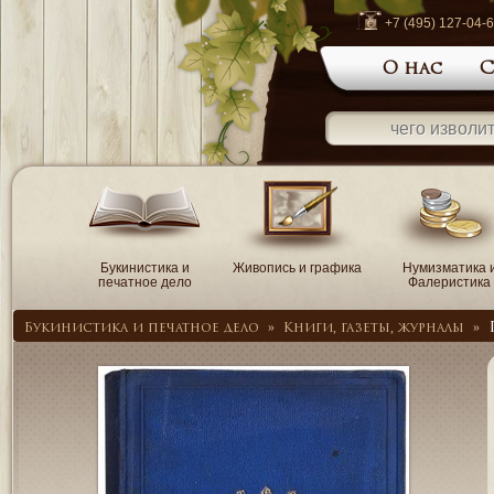
+7 (495) 127-04-
О нас
С
Букинистика и
Живопись и графика
Нумизматика 
печатное дело
Фалеристика
Букинистика и печатное дело
»
Книги, газеты, журналы
»