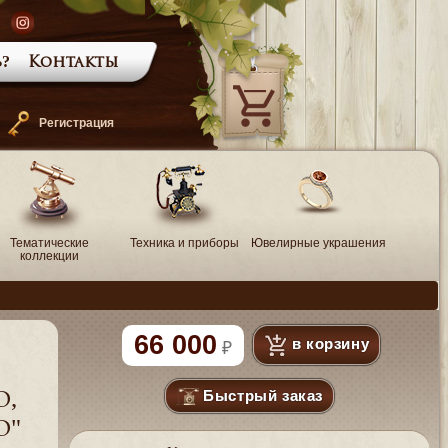
?
Контакты
—
Регистрация
Тематические
Техника и приборы
Ювелирные украшения
коллекции
66 000
в корзину
Быстрый заказ
о,
о"