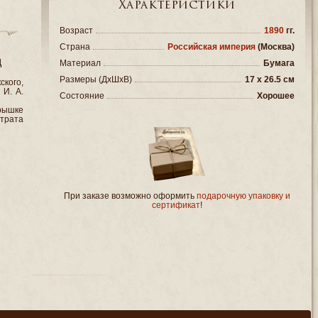
Характеристики
Возраст
1890
гг.
Страна
Российская империя
(Москва)
д
Материал
Бумага
Размеры (ДxШxВ)
17 x 26.5 см
кого,
 И. А.
Состояние
Хорошее
рышке
трата
При заказе возможно оформить
подарочную упаковку и
сертификат
!