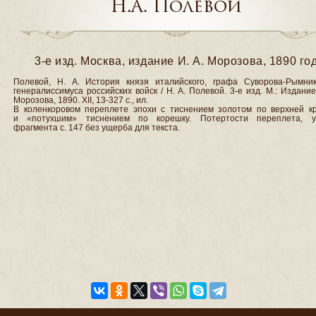
Н.А. Полевой
3-е изд. Москва, издание И. А. Морозова, 1890 го
Полевой, Н. А. История князя италийского, графа Суворова-Рымникс
генералиссимуса российских войск / Н. А. Полевой. 3-е изд. М.: Издание
Морозова, 1890. XII, 13-327 c., ил.
В коленкоровом переплете эпохи с тиснением золотом по верхней к
и «потухшим» тиснением по корешку. Потертости переплета, у
фрагмента с. 147 без ущерба для текста.