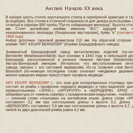
Англия. Начало XX века
В наборе шесть стопок хрустального стекла в серебряной арматуре и т
(в подборе). Все стопки в отличной сохранности для декора использован
отлитый в серебре 900 пробы "Путти собирающие виноград". Высота сто
мм. Стоят английские клейма: именник "W.C", идущий лев, г
некоронованного леопарда (Лондонская мастерская), буква "е" (
соответ
1900 году
).
Набор дополнен тарелкой диаметром 210 мм. На обратной стороне 
клеймо "ART. KRUPP BERNDORF" (Клеймо Берндорфского завода)
Знаменитый Берндорфский завод металлических изделий (по-не
Berndorfer Metallwaarenfabrik) был основан в 1843 году в небольшой д
Берндорф, расположенной в регионе Нижняя Австрия (Niederösterr
Австро-Венгерской империи. Интересно, что местоположение лите
завода связано с его системой маркировки. Из-за созвучия слов Bern
Bärendorf (по-немецки последнее слово означает «медвежья деревня
многих заводских марках присутствует профиль медведя.
ART. KRUPP BERNDORF
( - это знак для посеребренных столовых при
состоит из ромба с профилем «идущего медведя» и трех надписей, дан
прямоугольниках: «ЭПНС», «АРТ.КРУПП» и «БЕРНДОРФ». EPNS 
аббревиатура от «никель-серебро с гальваническим покрытием», «нейзи
— синоним слова «Альпакка» на английском языке. Длина слова «К
составляет 3,2 мм при соотношении длины к высоте 3,3. Длина 
«BERNDORF» составляет 5,6 мм при соотношении длины к высоте 6,7. 
любой из двух диагоналей ромба равна 4,2 мм.