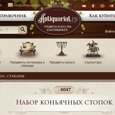
66
info@antiquariat.ru
правочник
Как купить
Войти
и
Предметы интерьера и
Предметы культа
Скульптура
обихода
ки, стаканы
6047
Набор коньячных стопок