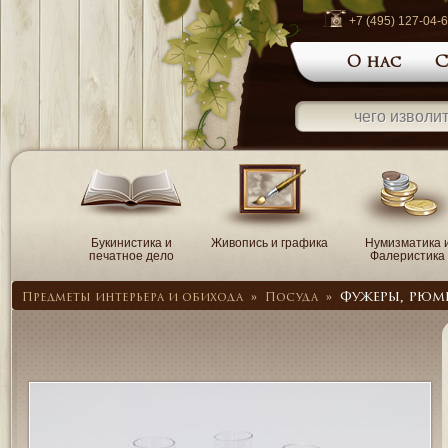
+7 (495) 127-04-
О нас
С
Букинистика и
Живопись и графика
Нумизматика 
печатное дело
Фалеристика
Фужеры, рюм
Предметы интерьера и обихода
»
Посуда
»