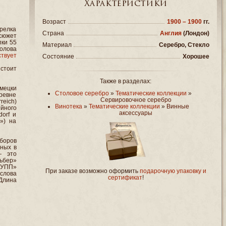
Характеристики
Возраст
1900 – 1900
гг.
арелка
Страна
Англия
(Лондон)
 сюжет
пки 55
Материал
Серебро, Стекло
олова
ствует
Состояние
Хорошее
стоит
Также в разделах:
мецки
Столовое серебро
»
Тематические коллекции
»
еревне
Сервировочное серебро
eich)
Винотека
»
Тематические коллекции
»
Винные
йного
аксессуары
dorf и
») на
боров
ных в
— это
льбер»
РУПП»
При заказе возможно оформить
подарочную упаковку и
слова
сертификат
!
Длина