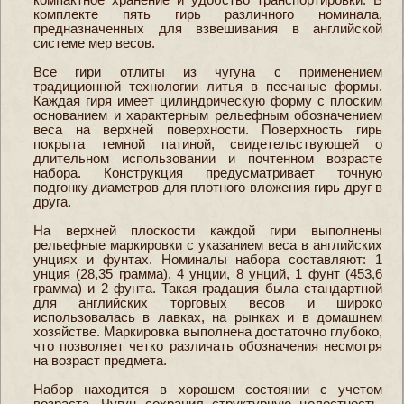
комплекте пять гирь различного номинала,
предназначенных для взвешивания в английской
системе мер весов.
Все гири отлиты из чугуна с применением
традиционной технологии литья в песчаные формы.
Каждая гиря имеет цилиндрическую форму с плоским
основанием и характерным рельефным обозначением
веса на верхней поверхности. Поверхность гирь
покрыта темной патиной, свидетельствующей о
длительном использовании и почтенном возрасте
набора. Конструкция предусматривает точную
подгонку диаметров для плотного вложения гирь друг в
друга.
На верхней плоскости каждой гири выполнены
рельефные маркировки с указанием веса в английских
унциях и фунтах. Номиналы набора составляют: 1
унция (28,35 грамма), 4 унции, 8 унций, 1 фунт (453,6
грамма) и 2 фунта. Такая градация была стандартной
для английских торговых весов и широко
использовалась в лавках, на рынках и в домашнем
хозяйстве. Маркировка выполнена достаточно глубоко,
что позволяет четко различать обозначения несмотря
на возраст предмета.
Набор находится в хорошем состоянии с учетом
возраста. Чугун сохранил структурную целостность,