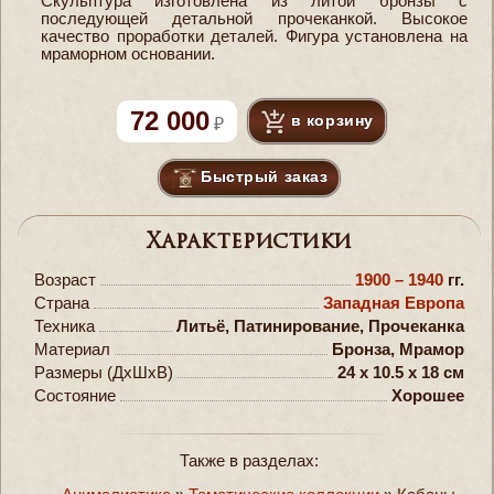
Скульптура изготовлена из литой бронзы с
последующей детальной прочеканкой. Высокое
качество проработки деталей. Фигура установлена на
мраморном основании.
72 000
в корзину
Быстрый заказ
Характеристики
Возраст
1900 – 1940
гг.
Страна
Западная Европа
Техника
Литьё, Патинирование, Прочеканка
Материал
Бронза, Мрамор
Размеры (ДxШxВ)
24 x 10.5 x 18 см
Состояние
Хорошее
Также в разделах: