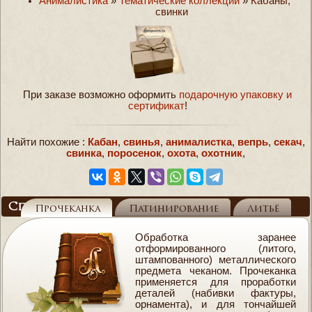
Анималистика
»
Тематические коллекции
»
Кабаны,
свинки
При заказе возможно оформить
подарочную упаковку и
сертификат
!
Найти похожие :
Кабан
,
свинья
,
анималистка
,
вепрь
,
секач
,
свинка
,
поросенок
,
охота
,
охотник
,
Справочник
Прочеканка
Патинирование
Литьё
Обработка заранее
отформированного (литого,
штампованного) металлического
предмета чеканом. Прочеканка
применяется для проработки
деталей (набивки фактуры,
орнамента), и для тончайшей