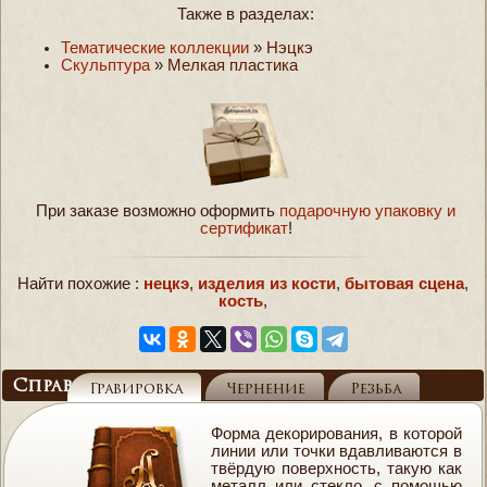
Также в разделах:
Тематические коллекции
»
Нэцкэ
Скульптура
»
Мелкая пластика
При заказе возможно оформить
подарочную упаковку и
сертификат
!
Найти похожие :
нецкэ
,
изделия из кости
,
бытовая сцена
,
кость
,
Справочник
Гравировка
Чернение
Резьба
Форма декорирования, в которой
линии или точки вдавливаются в
твёрдую поверхность, такую как
металл или стекло, с помощью