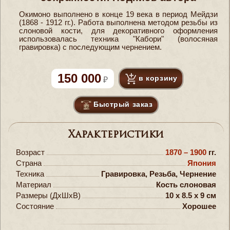
Окимоно выполнено в конце 19 века в период Мейдзи
(1868 - 1912 гг.). Работа выполнена методом резьбы из
слоновой кости, для декоративного оформления
использовалась техника "Кабори" (волосяная
гравировка) с последующим чернением.
150 000
в корзину
Быстрый заказ
Характеристики
Возраст
1870 – 1900
гг.
Страна
Япония
Техника
Гравировка, Резьба, Чернение
Материал
Кость слоновая
Размеры (ДxШxВ)
10 x 8.5 x 9 см
Состояние
Хорошее