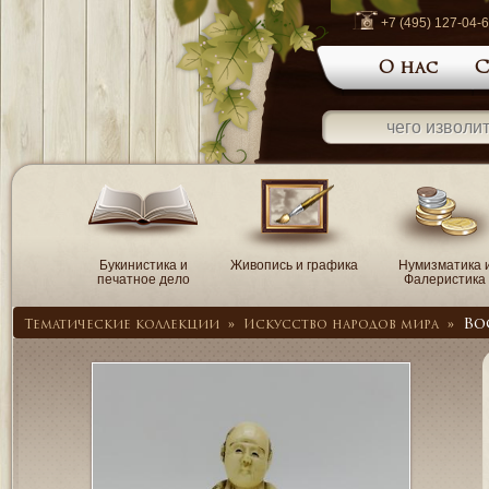
+7 (495) 127-04-
О нас
С
Букинистика и
Живопись и графика
Нумизматика 
печатное дело
Фалеристика
Во
Тематические коллекции
»
Искусство народов мира
»