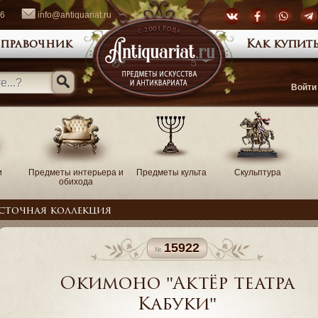
66
info@antiquariat.ru
правочник
Как купить
Войти
и
Предметы интерьера и
Предметы культа
Скульптура
обихода
сточная коллекция
15922
Окимоно "Актёр театра
Кабуки"