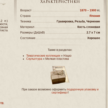
Характеристики
Возраст
1870 – 1900
гг.
Страна
Япония
 гг.)
Техника
Гравировка, Резьба, Чернение
ости,
Материал
Кость слоновая
сяная
тиста
Размеры (ДxШxВ)
2.7 x 7 см
Состояние
Хорошее
Также в разделах:
Тематические коллекции
»
Нэцкэ
Скульптура
»
Мелкая пластика
При заказе возможно оформить
подарочную упаковку и
сертификат
!
атр
,