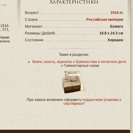
Характеристики
Возраст
1916
гг.
Страна
Российская империя
1916.
Материал
Бумага
, 571,
Размеры (ДxШxВ)
16.8 x 24.3 см
олками
Состояние
Хорошее
анена
Также в разделах:
Книги, газеты, журналы
»
Букинистика и печатное дело
»
Гуманитарные науки
При заказе возможно оформить
подарочную упаковку и
сертификат
!