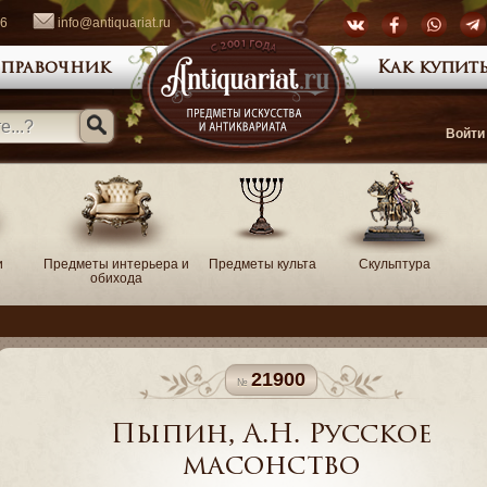
66
info@antiquariat.ru
правочник
Как купить
Войти
и
Предметы интерьера и
Предметы культа
Скульптура
обихода
21900
Пыпин, А.Н. Русское
масонство