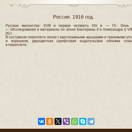
Россия. 1916 год.
Русское масонство: XVIII и первая четверть XIX в. — Пг.: Огни, 
— (Исследования и материалы по эпохе Екатерины II и Александра I) VIII
[4] с.
В составном переплете эпохи с картонажными крышками и тканевыми уг
и корешком; двухцветная шрифтовая издательская обложка сохр
в переплете.