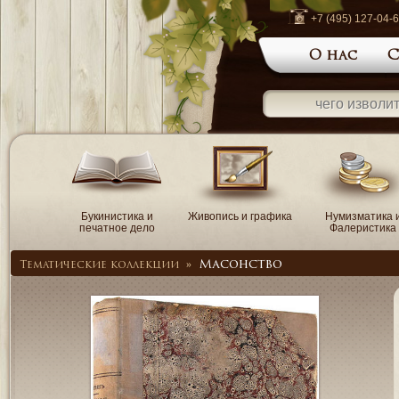
+7 (495) 127-04-
О нас
С
Букинистика и
Живопись и графика
Нумизматика 
печатное дело
Фалеристика
Масонство
Тематические коллекции
»