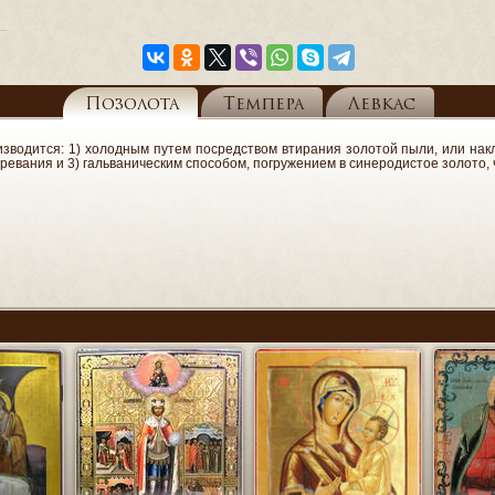
Позолота
Темпера
Левкас
водится: 1) холодным путем посредством втирания золотой пыли, или накла
евания и 3) гальваническим способом, погружением в синеродистое золото, 