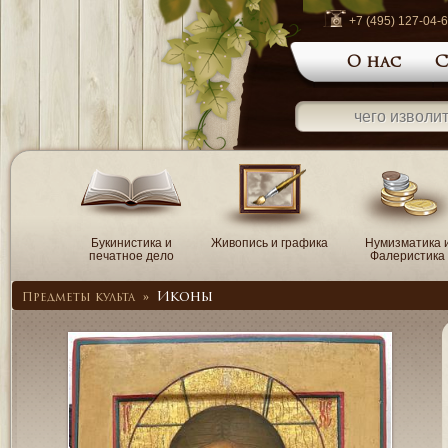
+7 (495) 127-04-
О нас
С
Букинистика и
Живопись и графика
Нумизматика 
печатное дело
Фалеристика
Иконы
Предметы культа
»