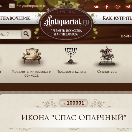
66
info@antiquariat.ru
правочник
Как купить
Войти
и
Предметы интерьера и
Предметы культа
Скульптура
обихода
100001
Икона "Спас Оплечный"