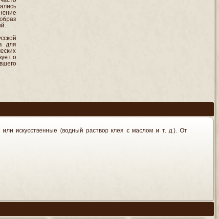
вались
нение
образ
й.
сской
а для
еских
вует о
вшего
или искусственные (водный раствор клея с маслом и т. д.). От