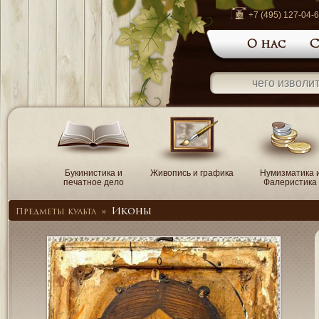
+7 (495) 127-04-
О нас
С
Букинистика и
Живопись и графика
Нумизматика 
печатное дело
Фалеристика
Иконы
Предметы культа
»