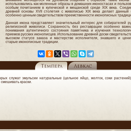
использовались как моленные образы в домашних иконостасах и пользо
особым почитанием в купеческой и мещанской среде XIX века. Соеди
древней основы XVII столетия с живописью XIX века делает данный 
особенно ценным свидетельством преемственности иконописных традици
Данная икона представляет значительный интерес для собирателей ру
религиозной живописи. Сохранность без реставрации особенно важн
понимания аутентичного состояния памятника и изучения технологич
приемов русских иконописцев. Использование древней доски свидетельст
высоком статусе заказа и мастерстве исполнителя, знавшего и цени
старые иконописные традиции.
Темпера
Левкас
рых служат эмульсии натуральные (цельное яйцо, желток, соки растений) 
- смешивать краски.