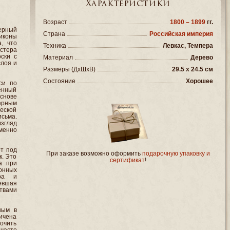
Характеристики
Возраст
1800 – 1899
гг.
ерный
Страна
Российская империя
иконы
, что
Техника
Левкас, Темпера
астера
ски с
Материал
Дерево
слоя и
Размеры (ДxШxВ)
29.5 x 24.5 см
Состояние
Хорошее
си по
сенный
снове
ерным
ческой
сьма.
взгляд
менно
от под
При заказе возможно оформить
подарочную упаковку и
к. Это
сертификат
!
а при
онных
ора и
евшая
твами
ным в
ичена
очить
часто