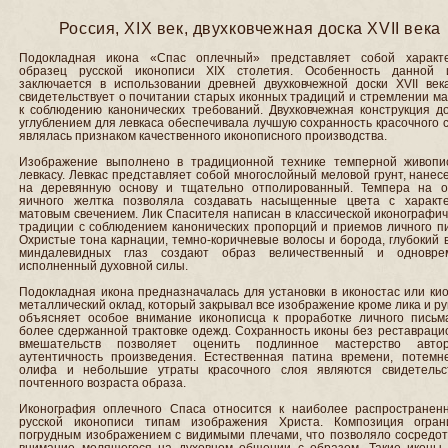
Россия, XIX век, двухковчежная доска XVII века
Подокладная икона «Спас оплечный» представляет собой характ
образец русской иконописи XIX столетия. Особенность данной 
заключается в использовании древней двухковчежной доски XVII века
свидетельствует о почитании старых иконных традиций и стремлении м
к соблюдению канонических требований. Двухковчежная конструкция до
углублением для левкаса обеспечивала лучшую сохранность красочного 
являлась признаком качественного иконописного производства.
Изображение выполнено в традиционной технике темперной живопи
левкасу. Левкас представляет собой многослойный меловой грунт, нане
на деревянную основу и тщательно отполированный. Темпера на о
яичного желтка позволяла создавать насыщенные цвета с характ
матовым свечением. Лик Спасителя написан в классической иконографи
традиции с соблюдением канонических пропорций и приемов личного пи
Охристые тона карнации, темно-коричневые волосы и борода, глубокий 
миндалевидных глаз создают образ величественный и одновре
исполненный духовной силы.
Подокладная икона предназначалась для установки в иконостас или ки
металлический оклад, который закрывал все изображение кроме лика и ру
объясняет особое внимание иконописца к проработке личного письм
более сдержанной трактовке одежд. Сохранность иконы без реставраци
вмешательств позволяет оценить подлинное мастерство авт
аутентичность произведения. Естественная патина времени, потемн
олифа и небольшие утраты красочного слоя являются свидетельс
почтенного возраста образа.
Иконография оплечного Спаса относится к наиболее распространен
русской иконописи типам изображения Христа. Композиция огран
погрудным изображением с видимыми плечами, что позволяло сосредот
внимание молящегося на духовном общении с образом. Такие иконы 