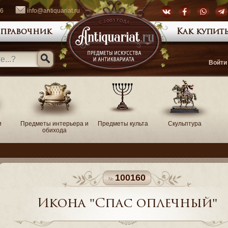
66
info@antiquariat.ru
правочник
Как купить
Войти
и
Предметы интерьера и
Предметы культа
Скульптура
обихода
100160
Икона "Спас оплечный"