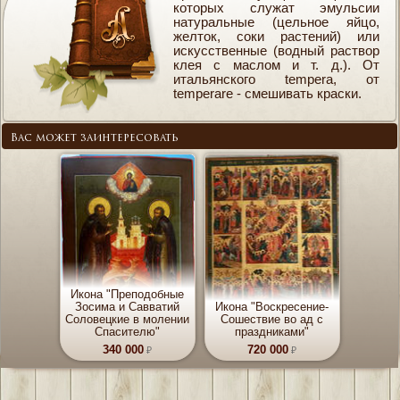
которых служат эмульсии
натуральные (цельное яйцо,
желток, соки растений) или
искусственные (водный раствор
клея с маслом и т. д.). От
итальянского tempera, от
temperare - смешивать краски.
Вас может заинтересовать
Икона "Преподобные
Зосима и Савватий
Икона "Воскресение-
Соловецкие в молении
Сошествие во ад с
Спасителю"
праздниками"
340 000
720 000