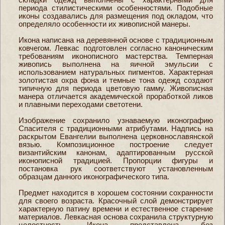
периода стилистическими особенностями. Подобные
иконы создавались для размещения под окладом, что
определяло особенности их живописной манеры.
Икона написана на деревянной основе с традиционным
ковчегом. Левкас подготовлен согласно каноническим
требованиям иконописного мастерства. Темперная
живопись выполнена на яичной эмульсии с
использованием натуральных пигментов. Характерная
золотистая охра фона и темные тона одежд создают
типичную для периода цветовую гамму. Живописная
манера отличается академической проработкой ликов
и плавными переходами светотени.
Изображение сохранило узнаваемую иконографию
Спасителя с традиционными атрибутами. Надпись на
раскрытом Евангелии выполнена церковнославянской
вязью. Композиционное построение следует
византийским канонам, адаптированным русской
иконописной традицией. Пропорции фигуры и
постановка рук соответствуют установленным
образцам данного иконографического типа.
Предмет находится в хорошем состоянии сохранности
для своего возраста. Красочный слой демонстрирует
характерную патину времени и естественное старение
материалов. Левкасная основа сохранила структурную
целостность. Икона представлена без