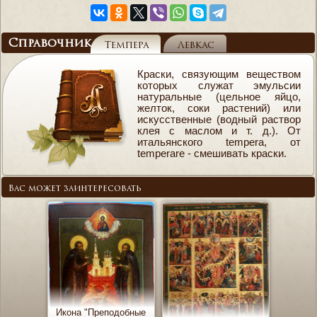
Справочник
Темпера
Левкас
Краски, связующим веществом
которых служат эмульсии
натуральные (цельное яйцо,
желток, соки растений) или
искусственные (водный раствор
клея с маслом и т. д.). От
итальянского tempera, от
temperare - смешивать краски.
Вас может заинтересовать
Икона "Преподобные