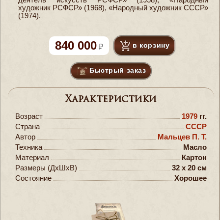
художник РСФСР» (1968), «Народный художник СССР»
(1974).
840 000
в корзину
Быстрый заказ
Характеристики
Возраст
1979
гг.
Страна
СССР
Автор
Мальцев П. Т.
Техника
Масло
Материал
Картон
Размеры (ДxШxВ)
32 x 20 см
Состояние
Хорошее