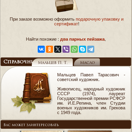
При заказе возможно оформить
подарочную упаковку и
сертификат
!
Найти похожие :
два парных пейзажа
,
Справочник
Мальцев П. Т.
Масло
Мальцев Павел Тарасович -
советский художник.
Живописец, народный художник
СССР (1974), лауреат
Государственной премии РСФСР
им. И.Е.Репина, член Студии
военых художников им. Грекова
с 1949 года.
Вас может заинтересовать